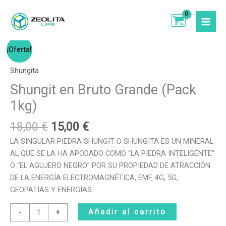
Ir
(Pack
al
1kg)
contenido
cantidad
El
El
Shungit
¡Oferta!
precio
precio
en
original
actual
Bruto
Shungita
era:
es:
Grande
Shungit en Bruto Grande (Pack
18,00 €.
15,00 €.
(Pack
1kg)
1kg)
cantidad
18,00
€
15,00
€
LA SINGULAR PIEDRA SHUNGIT O SHUNGITA ES UN MINERAL
AL QUE SE LA HA APODADO COMO “LA PIEDRA INTELIGENTE”
O “EL AGUJERO NEGRO” POR SU PROPIEDAD DE ATRACCIÓN
DE LA ENERGÍA ELECTROMAGNÉTICA, EMF, 4G, 5G,
GEOPATÍAS Y ENERGÍAS.
-
+
Añadir al carrito