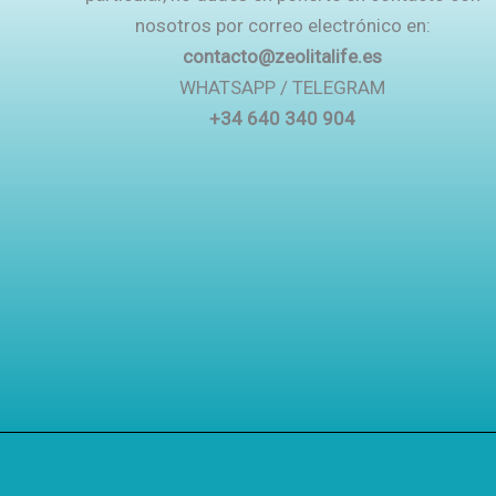
nosotros por correo electrónico en:
contacto@zeolitalife.es
WHATSAPP / TELEGRAM
+34 640 340 904