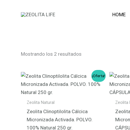
Ir
HOME
al
contenido
Mostrando los 2 resultados
El
El
¡Oferta!
precio
precio
original
actual
era:
es:
34,35 €.
30,00 €.
Zeolita Natural
Zeolita
Zeolita Clinoptilolita Cálcica
Zeolita
Micronizada Activada. POLVO.
Micron
100% Natural 250 gr.
CÁPSU