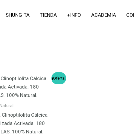
SHUNGITA
TIENDA
+INFO
ACADEMIA
CO
El
El
¡Oferta!
precio
precio
original
actual
era:
es:
42,90 €.
39,50 €.
 Natural
 Clinoptilolita Cálcica
izada Activada. 180
LAS. 100% Natural.